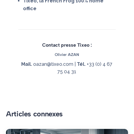
Tixeo, la French Frog 100% home
office
Contact presse Tixeo :
Olivier
AZAN
Mail.
oazan@tixeo.com
|
Tél.
+33 (0) 4 67
75 04 31
Articles connexes