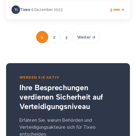
Tixeo
6 Dezember 2023
5 min →
TI
1
2
3
Weiter →
WERDEN SIE AKTIV
Ihre Besprechungen
verdienen Sicherheit auf
Verteidigungsniveau
Erfahren Sie, warum Behörden und
Verteidigungsakteure sich für Tixeo
entscheiden.