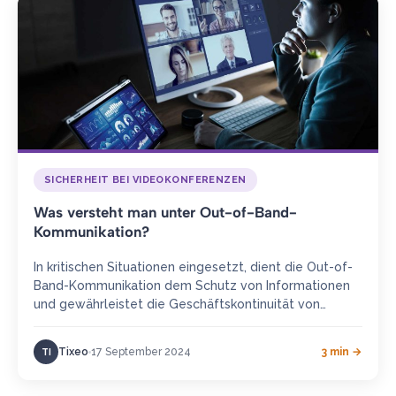
SICHERHEIT BEI VIDEOKONFERENZEN
Was versteht man unter Out-of-Band-
Kommunikation?
In kritischen Situationen eingesetzt, dient die Out-of-
Band-Kommunikation dem Schutz von Informationen
und gewährleistet die Geschäftskontinuität von
Organisationen im Krisenfall. Definition Eine Out-of-
Band-Kommunikation bezeichnet Kommunikationen,
Tixeo
17 September 2024
3 min →
TI
die außerhalb…