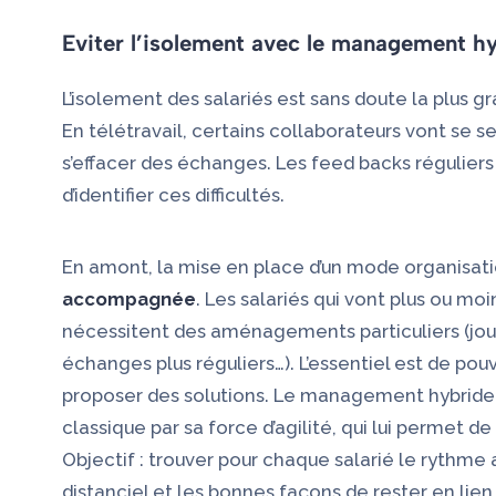
Eviter l’isolement avec le management h
L’isolement des salariés est sans doute la plus g
En télétravail, certains collaborateurs vont se s
s’effacer des échanges. Les feed backs régulie
d’identifier ces difficultés.
En amont, la mise en place d’un mode organisat
accompagnée
. Les salariés qui vont plus ou m
nécessitent des aménagements particuliers (jou
échanges plus réguliers…). L’essentiel est de pou
proposer des solutions. Le management hybride
classique par sa force d’agilité, qui lui permet de 
Objectif : trouver pour chaque salarié le rythme
distanciel et les bonnes façons de rester en lien