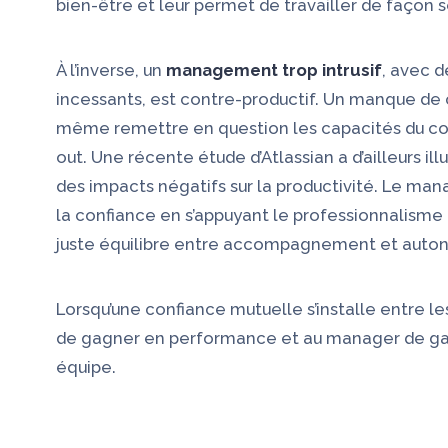
bien-être et leur permet de travailler de façon s
À l’inverse, un
management trop intrusif
, avec 
incessants, est contre-productif. Un manque de 
même remettre en question les capacités du col
out.
Une récente étude d’Atlassian a d’ailleurs ill
des impacts négatifs sur la productivité
. Le mana
la confiance en s’appuyant le professionnalisme 
juste équilibre entre accompagnement et auto
Lorsqu’une confiance mutuelle s’installe entre le
de gagner en performance et au manager de gara
équipe.