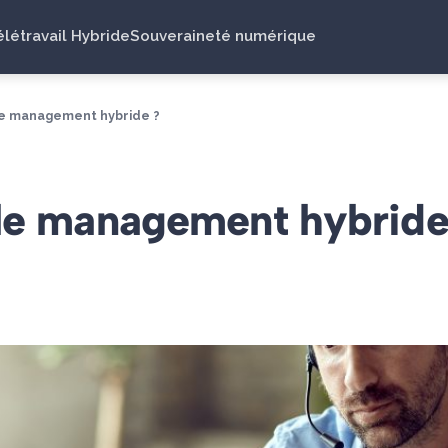
élétravail Hybride
Souveraineté numérique
le management hybride ?
le management hybride