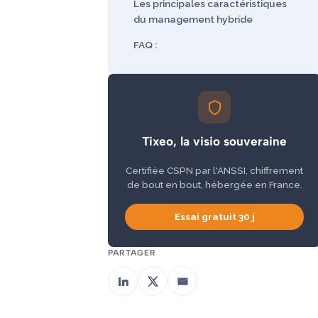
Les principales caractéristiques
du management hybride
FAQ :
Tixeo, la visio souveraine
Certifiée CSPN par l'ANSSI, chiffrement
de bout en bout, hébergée en France.
Essai gratuit 30 j
PARTAGER