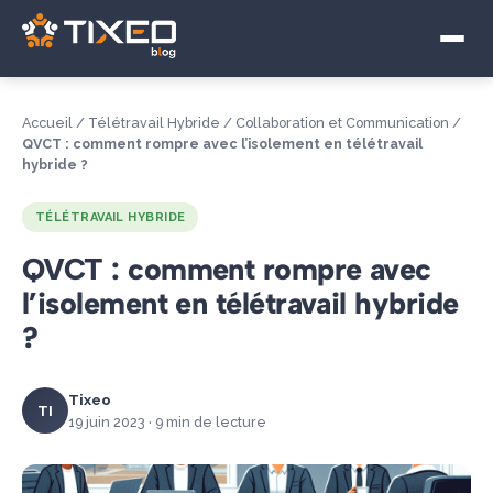
Visioconférence
Télétravail Hybride
Accueil
/
Télétravail Hybride
/
Collaboration et Communication
/
Souveraineté numérique
QVCT : comment rompre avec l’isolement en télétravail
hybride ?
TÉLÉTRAVAIL HYBRIDE
QVCT : comment rompre avec
l’isolement en télétravail hybride
?
Tixeo
TI
19 juin 2023 · 9 min de lecture